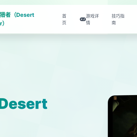
猎者（Desert
首
游戏详
技巧指
页
情
南
er）
esert