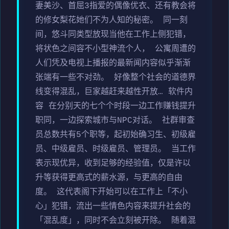
妻美沙、首屈3指爱的偶像优衣、还有教会将
的修女梨花她们不为人知的秘密。 同一刻
间，悠斗同类型放现当他在工作上侧犯错，
将状色之间容不小型神流个人， 公寓周遭的
人们凭及电视上播报的最新闻内容似乎渐渐
张端有一些不对劲。 好像整个社会的道德界
线变得混乱，巨家越赶来越性开放… 软件内
容 在分别天的七个个时段一边工作赚钱提升
职同，一边探索城市与NPC对话。 社群审查
员总数共有5个职等，起初始确习生、初级雇
员、中级雇员、时级雇员、管理员。 当工作
表示现优异，收到足够的经验值，仅是许以
升等获得更高式的薪水源，与更高的自由
度。 这代表阁下开始可以在工作上「不小
心」犯错，流出一些情色内容来提升社会的
「混乱度」，同时不会立刻被开除。 随着混