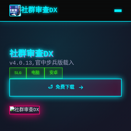
社群审查DX
社群审查DX
v4.0.13,官中步兵版载入
SLG
电脑
安卓
🛁 免费下载