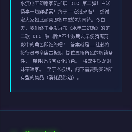
水流电工幻愿家员扩展 DLC 第二弹！白送
畅享一切鲜想素！终于——它过来啦！ 感谢
宏大家如此耐意即将中型的等同待。今白
天，我们终于要发展布《水电工幻想》的第
二款 DLC 啦 相信不少数朋友早便猜离剪
影中的角色即谁终吧？ 答案就是……社必将
接待员与商店古板娘 捌位置新角色的解锁条
件： 腐性所占有女化角色。 将双生期龙姐
妹带返家。 至于老板娘，阁下需要购买她所
有型的物品（消耗品除边）。