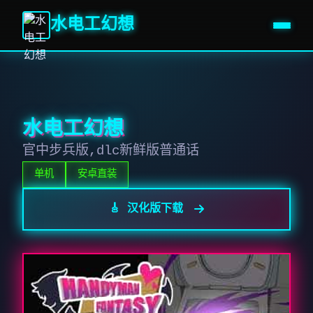
水电工幻想
水电工幻想
官中步兵版,dlc新鲜版普通话
单机
安卓直装
🎸 汉化版下载