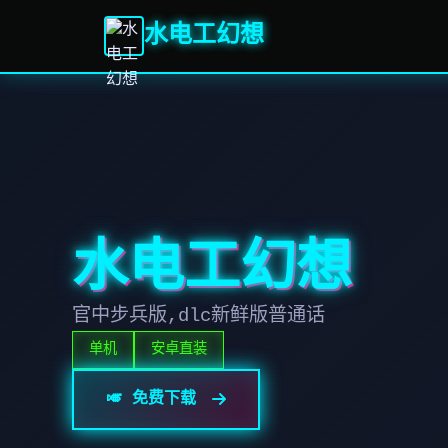
水电工幻想
水电工幻想
官中步兵版,dlc新鲜版普通话
单机
安卓直装
🎺 免费下载