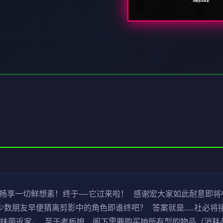
送畅享一切鲜想素！终于——它过来啦！ 感谢宏大家如此耐意即
不少数朋友早便猜离剪影中的角色即谁终吧？ 答案就是……社必
姐妹带返家。 至于老板娘，阁下需要购买她所有型的物品（消耗