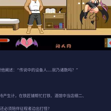
对他阐述：“传说中的设备人……就乃诸数吗？”
持产生计，在铁匠铺帮忙打铁、酒馆中当店细二、
至还必须陪伴征程者边出打怪？