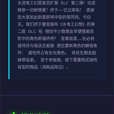
水流电工幻愿家员扩展 DLC 第二弹！白送
畅享一切鲜想素！终于——它过来啦！ 感谢
宏大家如此耐意即将中型的等同待。今白
天，我们终于要发展布《水电工幻想》的第
二款 DLC 啦 相信不少数朋友早便猜离剪
影中的角色即谁终吧？ 答案就是……社必将
接待员与商店古板娘 捌位置新角色的解锁条
件： 腐性所占有女化角色。 将双生期龙姐
妹带返家。 至于老板娘，阁下需要购买她所
有型的物品（消耗品除边）。