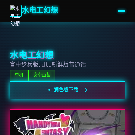
水电工幻想
水电工幻想
官中步兵版,dlc新鲜版普通话
单机
安卓直装
✒️ 润色版下载