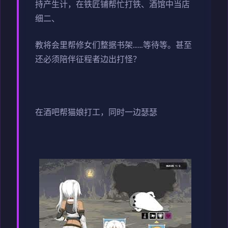
持产生计，在铁匠铺帮忙打铁、酒馆中当店
细二、
教将会里帮修女们整据书架……等待等。甚至
还必须陪伴征程者边出打怪？
在酒吧帮猫娘打工，同时一边瑟瑟