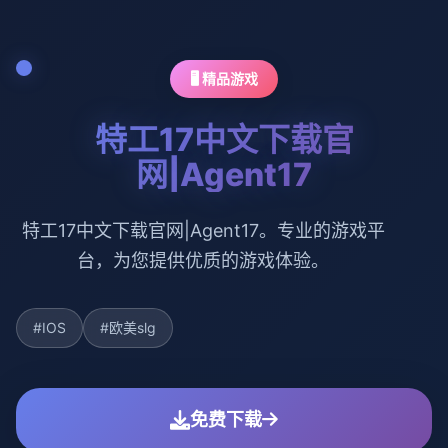
🖥️ 精品游戏
特工17中文下载官
网|Agent17
特工17中文下载官网|Agent17。专业的游戏平
台，为您提供优质的游戏体验。
#IOS
#欧美slg
免费下载